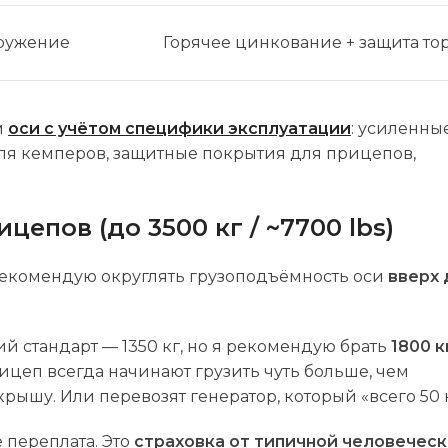
гружение
Горячее цинкование + защита то
м
оси с учётом специфики эксплуатации
: усиленны
ля кемперов, защитные покрытия для прицепов,
епов (до 3500 кг / ~7700 lbs)
рекомендую округлять грузоподъёмность оси
вверх 
й стандарт — 1350 кг, но я рекомендую брать
1800 к
ицеп всегда начинают грузить чуть больше, чем
рышу. Или перевозят генератор, который «всего 50 к
е переплата. Это
страховка от типичной человечес