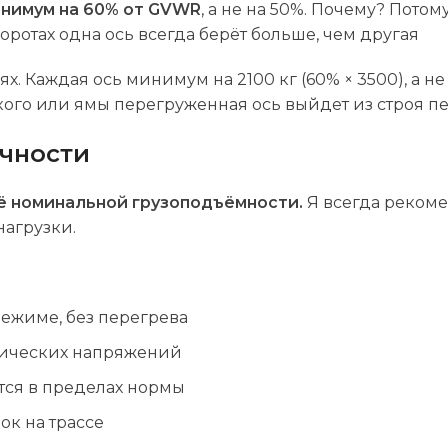
инимум на 60% от GVWR
, а не на 50%. Почему? Потому
ротах одна ось всегда берёт больше, чем другая
. Каждая ось минимум на 2100 кг (60% × 3500), а не 
кого или ямы перегруженная ось выйдет из строя п
очности
её номинальной грузоподъёмности.
Я всегда реком
нагрузки.
ежиме, без перегрева
тических напряжений
ётся в пределах нормы
к на трассе