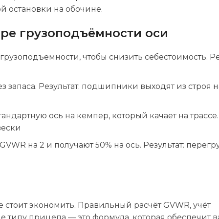
ной остановки на обочине.
ре грузоподъёмности оси
рузоподъёмности, чтобы снизить себестоимость. Ре
з запаса. Результат: подшипники выходят из строя н
тандартную ось на кемпер, который качает на трассе.
вески
GVWR на 2 и получают 50% на ось. Результат: перегр
де стоит экономить. Правильный расчёт GVWR, учёт
ие типу прицепа — это формула, которая обеспечит в