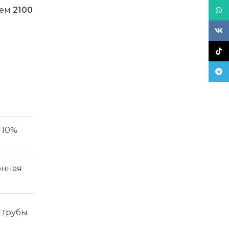
аем
2100
What
VK
TikT
Tele
 10%
онная
 трубы