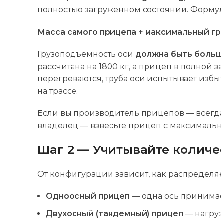
полностью загруженном состоянии. Формул
Масса самого прицепа + максимальный гр
Грузоподъёмность оси
должна быть больш
рассчитана на 1800 кг, а прицеп в полной 
перегреваются, труба оси испытывает избы
на трассе.
Если вы производитель прицепов — всегда 
владелец — взвесьте прицеп с максимальн
Шаг 2 — Учитывайте количе
От конфигурации зависит, как распределяе
Одноосный прицеп
— одна ось принимае
Двухосный (тандемный) прицеп
— нагру