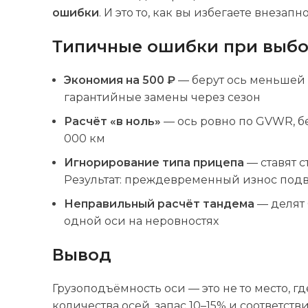
ошибки
. И это то, как вы избегаете внезап
Типичные ошибки при выбо
Экономия на 500 ₽
— берут ось меньшей г
гарантийные замены через сезон
Расчёт «в ноль»
— ось ровно по GVWR, бе
000 км
Игнорирование типа прицепа
— ставят с
Результат: преждевременный износ под
Неправильный расчёт тандема
— делят 
одной оси на неровностях
Вывод
Грузоподъёмность оси — это не то место, г
количества осей, запас 10–15% и соответств