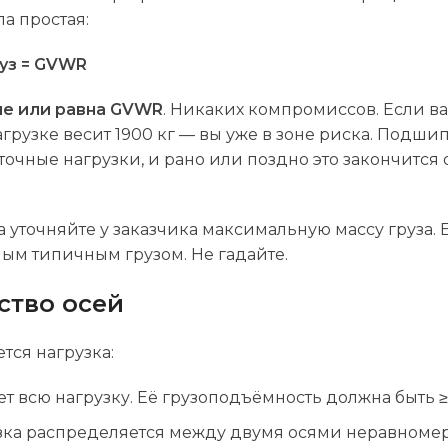
а простая:
уз = GVWR
е или равна GVWR
. Никаких компромиссов. Если в
загрузке весит 1900 кг — вы уже в зоне риска. Подш
точные нагрузки, и рано или поздно это закончится 
уточняйте у заказчика максимальную массу груза. 
ым типичным грузом. Не гадайте.
ство осей
тся нагрузка:
т всю нагрузку. Её грузоподъёмность должна быть
зка распределяется между двумя осями неравномер