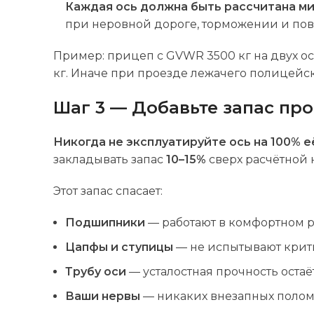
Каждая ось должна быть рассчитана м
при неровной дороге, торможении и пово
Пример: прицеп с GVWR 3500 кг на двух осях
кг. Иначе при проезде лежачего полицейс
Шаг 3 — Добавьте запас пр
Никогда не эксплуатируйте ось на 100% 
закладывать запас
10–15%
сверх расчётной 
Этот запас спасает:
Подшипники
— работают в комфортном р
Цапфы и ступицы
— не испытывают кри
Трубу оси
— усталостная прочность оста
Ваши нервы
— никаких внезапных поломо