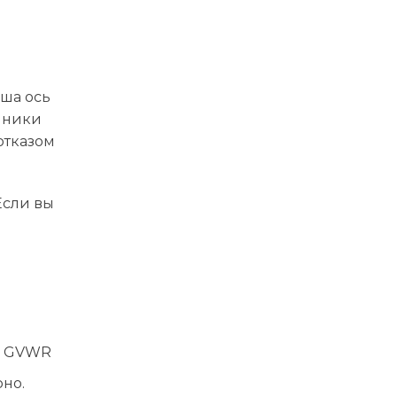
аша ось
ипники
отказом
Если вы
 ≥ GVWR
но.