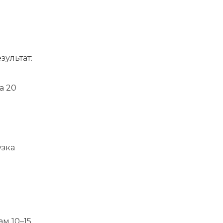
зультат:
а 20
узка
ам 10–15