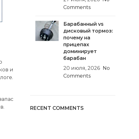
Comments
Барабанный vs
дисковый тормоз:
почему на
прицепах
доминирует
барабан
о
20 июля, 2026
No
ков и
Comments
логе.
запас
в.
RECENT COMMENTS