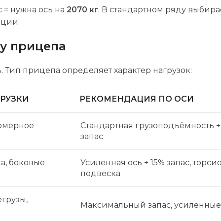
 = нужна ось на
2070 кг
. В стандартном ряду выбир
ации.
пу прицепа
 Тип прицепа определяет характер нагрузок:
РУЗКИ
РЕКОМЕНДАЦИЯ ПО ОСИ
номерное
Стандартная грузоподъёмность +
запас
а, боковые
Усиленная ось + 15% запас, торси
подвеска
грузы,
Максимальный запас, усиленные