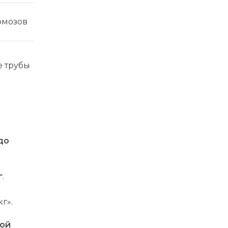
рмозов
е трубы
до
г
.
г».
кой