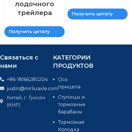
лодочного
трейлера
Получить цитату
Получить цитату
Связаться с
КАТЕГОРИИ
нами
ПРОДУКТОВ
+86-18166280204
Ось
прицепа
justin@mrliuaxle.com
Ступицы и
Китай, г. Тунсян
тормозные
(КНР)
барабаны
Тормозная
Колодка