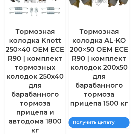
Тормозная
Тормозная
колодка Knott
колодка AL-KO
250×40 OEM ECE
200×50 OEM ECE
R90 | комплект
R90 | комплект
тормозных
колодок 200х50
колодок 250х40
для
для
барабанного
барабанного
тормоза
тормоза
прицепа 1500 кг
прицепа и
автодома 1800
Получить цитату
кг