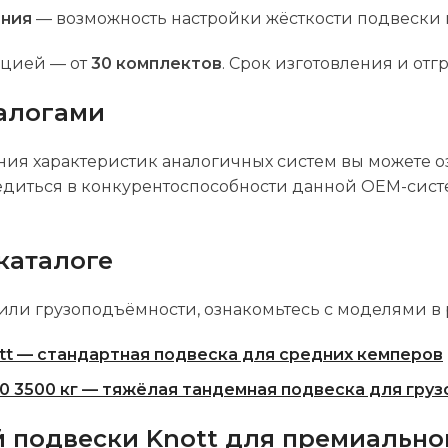
ания
— возможность настройки жёсткости подвески
ацией — от
30 комплектов
. Срок изготовления и отгр
алогами
ия характеристик аналогичных систем вы можете о
убедиться в конкурентоспособности данной OEM-сис
каталоге
 или грузоподъёмности, ознакомьтесь с моделями в
ott — стандартная подвеска для средних кемперов
40 3500 кг — тяжёлая тандемная подвеска для гру
 подвески Knott для премиально