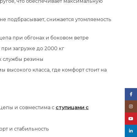
ругое, что обеспечивает максимальную
не подбрасывает, снижается утомляемость
па при обгонах и боковом ветре
при загрузке до 2000 кг
к службы резины
 высокого класса, где комфорт стоит на
Face
Inst
цепы и совместима с
ступицами с
YouT
орт и стабильность
linke