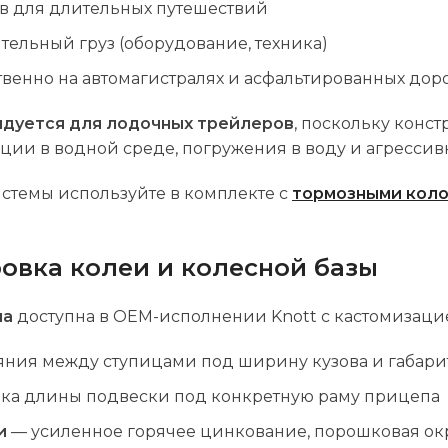
в для длительных путешествий
тельный груз (оборудование, техника)
енно на автомагистралях и асфальтированных дор
ндуется для лодочных трейлеров
, поскольку конс
ции в водной среде, погружения в воду и агресси
стемы используйте в комплекте с
тормозными коло
овка колеи и колесной базы
па
доступна в OEM-исполнении Knott с кастомизацие
яния между ступицами под ширину кузова и габар
ка длины подвески под конкретную раму прицепа
и
— усиленное горячее цинкование, порошковая ок