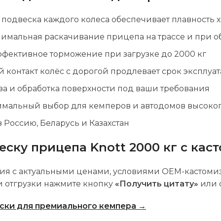
подвеска каждого колеса обеспечивает плавность 
мальная раскачивание прицепа на трассе и при о
фективное торможение при загрузке до 2000 кг
контакт колёс с дорогой продлевает срок эксплуа
за и обработка поверхности под ваши требования
мальный выбор для кемперов и автодомов высоког
в Россию, Беларусь и Казахстан
еску прицепа Knott 2000 кг с кас
 с актуальными ценами, условиями OEM-кастомизац
ми отгрузки нажмите кнопку
«Получить цитату»
или 
ски для премиального кемпера →