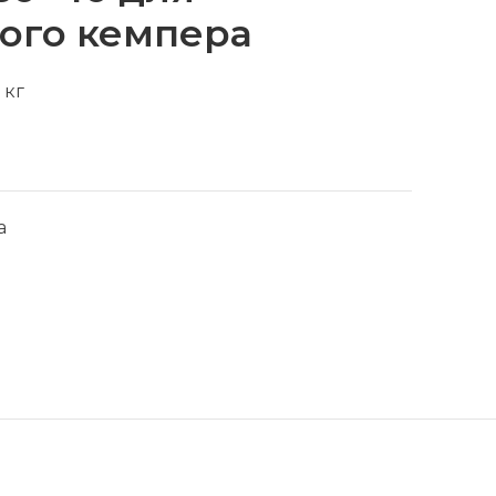
ого кемпера
 кг
а