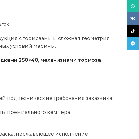
What
VK
огах
TikT
трукция с тормозами и сложная геометрия
Tele
вных условий марины.
дками 250×40
,
механизмами тормоза
й под технические требования заказчика:
иты премиального кемпера
раска, нержавеющее исполнение