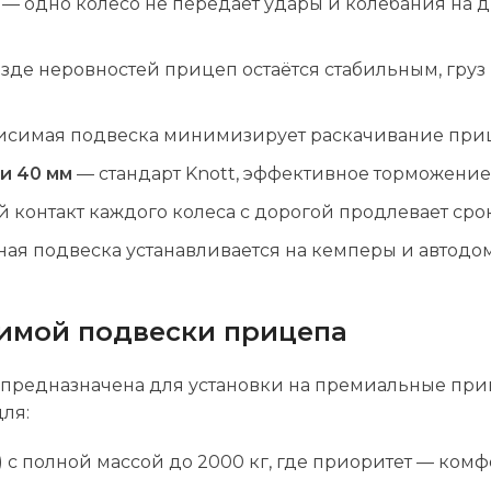
— одно колесо не передаёт удары и колебания на д
де неровностей прицеп остаётся стабильным, груз 
исимая подвеска минимизирует раскачивание прице
и 40 мм
— стандарт Knott, эффективное торможение 
контакт каждого колеса с дорогой продлевает сро
ая подвеска устанавливается на кемперы и автодомы
имой подвески прицепа
предназначена для установки на премиальные при
для:
с полной массой до 2000 кг, где приоритет — комф