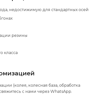
хода, недостижимую для стандартных осей
бгонах
тации резины
о класса
томизацией
ии (колея, колесная база, обработка
свяжитесь с нами через WhatsApp.