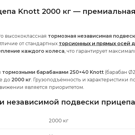
епа Knott 2000 кг — премиальная
то высококлассная
тормозная независимая подвес
тличие от стандартных
торсионных и прямых осей 
епление каждого колеса
, что гарантирует максима
и
тормозными барабанами 250×40 Knott
(барабан Ø2
е до
2000 кг
. Грузоподъёмность и характеристики 
движении является приоритетом.
ки независимой подвески прицеп
2000 кг