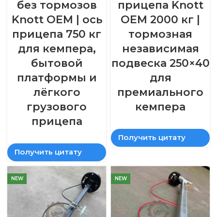
без тормозов
прицепа Knott
Knott OEM | ось
OEM 2000 кг |
прицепа 750 кг
тормозная
для кемпера,
независимая
бытовой
подвеска 250×40
платформы и
для
лёгкого
премиального
грузового
кемпера
прицепа
Получить цитату
Получить цитату
NEW
NEW