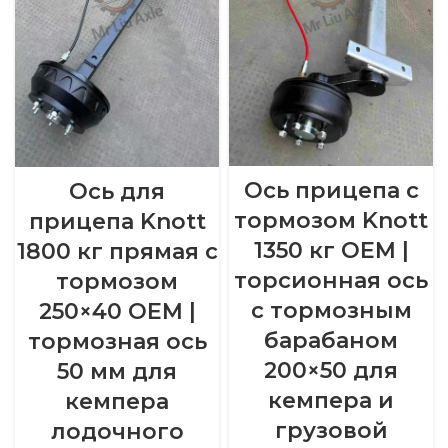
Ось прицепа с
Ось для
тормозом Knott
прицепа Knott
1350 кг OEM |
1800 кг прямая с
торсионная ось
тормозом
с тормозным
250×40 OEM |
барабаном
тормозная ось
200×50 для
50 мм для
кемпера и
кемпера
грузовой
лодочного