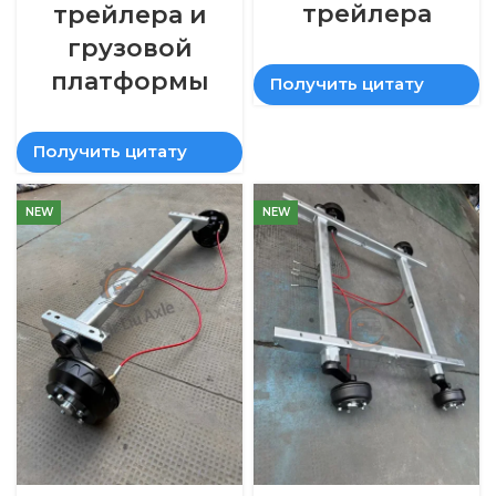
трейлера
трейлера и
грузовой
платформы
Получить цитату
Получить цитату
NEW
NEW