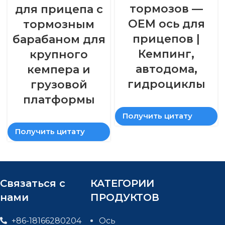
тормозов —
для прицепа с
ОЕМ ось для
тормозным
прицепов |
барабаном для
Кемпинг,
крупного
автодома,
кемпера и
гидроциклы
грузовой
платформы
Получить цитату
Получить цитату
Связаться с
КАТЕГОРИИ
нами
ПРОДУКТОВ
+86-18166280204
Ось