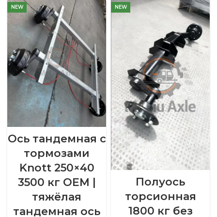
NEW
NEW
Ось тандемная с
тормозами
Knott 250×40
Полуось
3500 кг OEM |
торсионная
тяжёлая
1800 кг без
тандемная ось