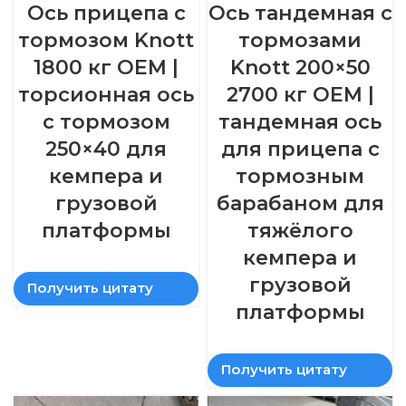
Ось прицепа с
Ось тандемная с
тормозом Knott
тормозами
1800 кг OEM |
Knott 200×50
торсионная ось
2700 кг OEM |
с тормозом
тандемная ось
250×40 для
для прицепа с
кемпера и
тормозным
грузовой
барабаном для
платформы
тяжёлого
кемпера и
грузовой
Получить цитату
платформы
Получить цитату