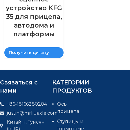
устройство KFG
35 для прицепа,
автодома и
платформы
Получить цитату
Связаться с
КАТЕГОРИИ
нами
ПРОДУКТОВ
+86-18166280204
Ось
прицепа
justin@mrliuaxle.com
Ступицы и
Китай, г. Тунсян
тормозные
(КНР)