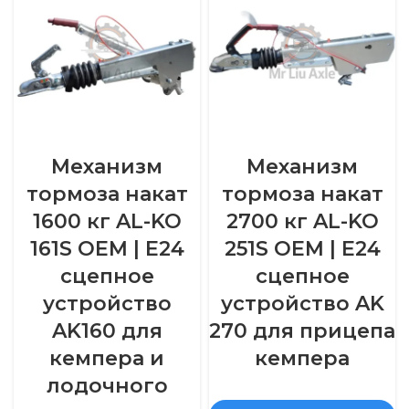
Механизм
Механизм
тормоза накат
тормоза накат
1600 кг AL-KO
2700 кг AL-KO
161S OEM | E24
251S OEM | E24
сцепное
сцепное
устройство
устройство AK
AK160 для
270 для прицепа
кемпера и
кемпера
лодочного