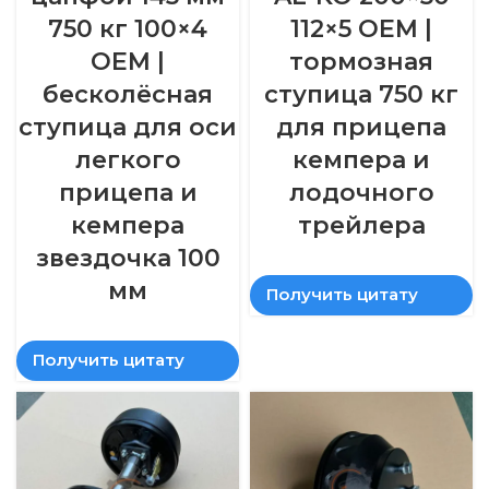
750 кг 100×4
112×5 OEM |
OEM |
тормозная
бесколёсная
ступица 750 кг
ступица для оси
для прицепа
легкого
кемпера и
прицепа и
лодочного
кемпера
трейлера
звездочка 100
мм
Получить цитату
Получить цитату