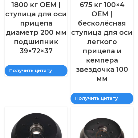
1800 кг OEM |
675 кг 100×4
ступица для оси
OEM |
прицепа
бесколёсная
диаметр 200 мм
ступица для оси
подшипник
легкого
39×72×37
прицепа и
кемпера
звездочка 100
Получить цитату
мм
Получить цитату