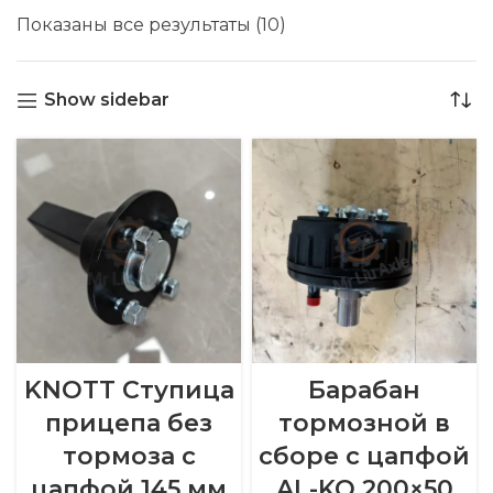
Показаны все результаты (10)
Show sidebar
KNOTT Ступица
Барабан
прицепа без
тормозной в
тормоза с
сборе с цапфой
цапфой 145 мм
AL-KO 200×50