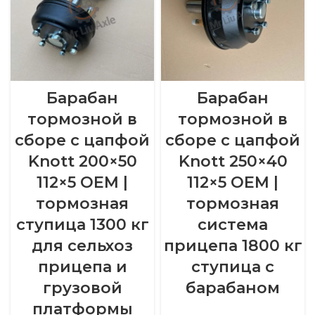
Барабан
Барабан
тормозной в
тормозной в
сборе с цапфой
сборе с цапфой
Knott 200×50
Knott 250×40
112×5 OEM |
112×5 OEM |
тормозная
тормозная
ступица 1300 кг
система
для сельхоз
прицепа 1800 кг
прицепа и
ступица с
грузовой
барабаном
платформы