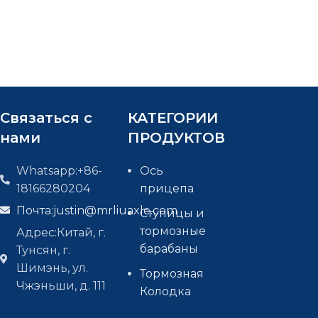
Связаться с
КАТЕГОРИИ
нами
ПРОДУКТОВ
Whatsapp:+86-
Ось
18166280204
прицепа
Почта:
justin@mrliuaxle.com
Ступицы и
тормозные
Адрес:Китай, г.
барабаны
Тунсян, г.
Шимэнь, ул.
Тормозная
Чжэньши, д. 111
Колодка